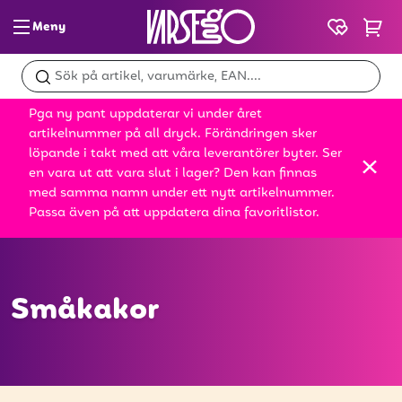
Meny
Glass & slush
Pga ny pant uppdaterar vi under året
Dryck
artikelnummer på all dryck. Förändringen sker
löpande i takt med att våra leverantörer byter. Ser
Snacks
en vara ut att vara slut i lager? Den kan finnas
med samma namn under ett nytt artikelnummer.
Mat
Passa även på att uppdatera dina favoritlistor.
Bröd
Leksaker
Småkakor
Kampanjer