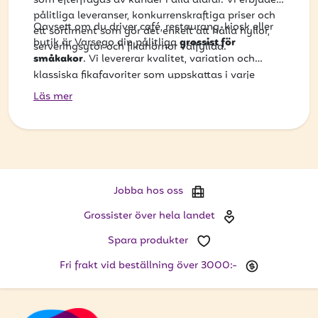
som efterfrågas av kunder i alla åldrar. Vi erbjuder
pålitliga leveranser, konkurrenskraftiga priser och
Oavsett om du driver café, restaurang, kiosk eller
ett sortiment som gör det enkelt att hålla hyllor,
butik är Varsego din pålitliga
grossist för
serveringsytor och fikahörnor välfyllda.
småkakor
. Vi levererar kvalitet, variation och
klassiska fikafavoriter som uppskattas i varje
kaffepaus.
Läs mer
Jobba hos oss
Grossister över hela landet
Spara produkter
Fri frakt vid beställning över 3000:-