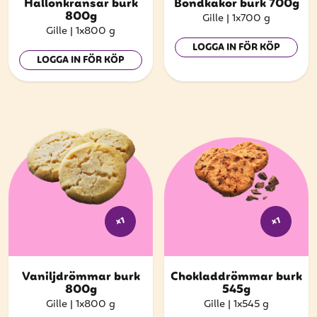
att få uppdateringar kring kampanjer?
Hallonkransar burk
Bondkakor burk 700g
800g
Gille
|
1x700 g
Ange din e-postadress nedan för att ta del av våra
Gille
|
1x800 g
nyheter och erbjudanden.
LOGGA IN FÖR KÖP
LOGGA IN FÖR KÖP
E-postadress
PRENUMERERA
x1
x1
Vaniljdrömmar burk
Chokladdrömmar burk
800g
545g
Gille
|
1x800 g
Gille
|
1x545 g