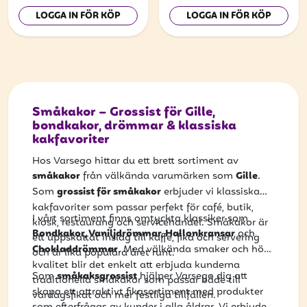
LOGGA IN FÖR KÖP
LOGGA IN FÖR KÖP
Småkakor – Grossist för Gille,
bondkakor, drömmar & klassiska
kakfavoriter
Hos Varsego hittar du ett brett sortiment av
småkakor
från välkända varumärken som
Gille
.
Som
grossist för småkakor
erbjuder vi klassiska
kakfavoriter som passar perfekt för café, butik,
I vårt sortiment finns omtyckta klassiker som
kiosk, restaurang och servicehandel. Småkakor är
Bondkakor, Vaniljdrömmar, Hallonkransar
och
ett uppskattat inslag till kaffe, fika och servering
Chokladdrömmar
. Med välkända smaker och hög
och är lika populära året runt.
kvalitet blir det enkelt att erbjuda kunderna
Som
småkaksgrossist
hjälper Varsego dig att
traditionella småkakor som passar både till
skapa ett attraktivt fikasortiment med produkter
vardagsfikat och mer festliga tillfällen.