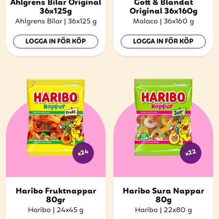
att få uppdateringar kring kampanjer?
Ahlgrens Bilar Original
Gott & Blandat
36x125g
Original 36x160g
Ange din e-postadress nedan för att ta del av våra
Ahlgrens Bilar
|
36x125 g
Malaco
|
36x160 g
nyheter och erbjudanden.
LOGGA IN FÖR KÖP
LOGGA IN FÖR KÖP
E-postadress
PRENUMERERA
x24
x22
Haribo Fruktnappar
Haribo Sura Nappar
80gr
80g
Haribo
|
24x45 g
Haribo
|
22x80 g