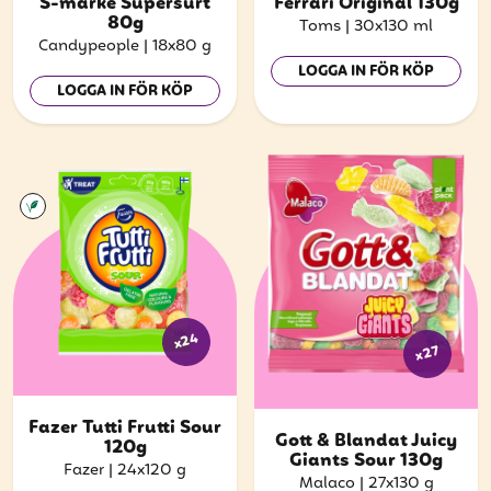
S-märke Supersurt
Ferrari Original 130g
80g
Toms
|
30x130 ml
Candypeople
|
18x80 g
LOGGA IN FÖR KÖP
LOGGA IN FÖR KÖP
x24
x27
Fazer Tutti Frutti Sour
Gott & Blandat Juicy
120g
Giants Sour 130g
Fazer
|
24x120 g
Malaco
|
27x130 g