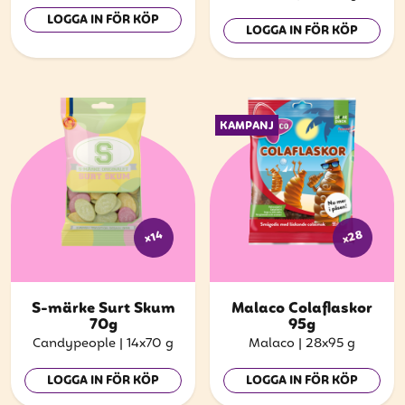
LOGGA IN FÖR KÖP
LOGGA IN FÖR KÖP
KAMPANJ
x28
x14
S-märke Surt Skum
Malaco Colaflaskor
70g
95g
Candypeople
|
14x70 g
Malaco
|
28x95 g
LOGGA IN FÖR KÖP
LOGGA IN FÖR KÖP