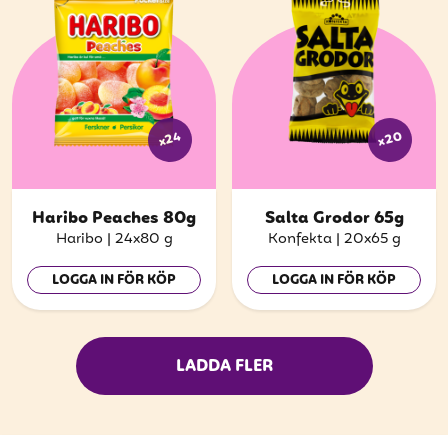
x20
x24
Haribo Peaches 80g
Salta Grodor 65g
Haribo
|
24x80 g
Konfekta
|
20x65 g
LOGGA IN FÖR KÖP
LOGGA IN FÖR KÖP
LADDA FLER