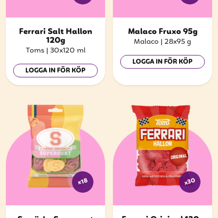
Ferrari Salt Hallon
Malaco Fruxo 95g
120g
Malaco
|
28x95 g
Toms
|
30x120 ml
LOGGA IN FÖR KÖP
LOGGA IN FÖR KÖP
x30
x18