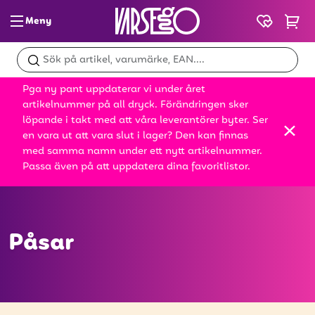
Meny
Glass & slush
Pga ny pant uppdaterar vi under året
Dryck
artikelnummer på all dryck. Förändringen sker
löpande i takt med att våra leverantörer byter. Ser
Snacks
en vara ut att vara slut i lager? Den kan finnas
med samma namn under ett nytt artikelnummer.
Mat
Passa även på att uppdatera dina favoritlistor.
Bröd
Leksaker
Påsar
Kampanjer