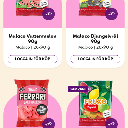
x28
x28
Malaco Vattenmelon
Malaco Djungelvrål
90g
90g
Malaco
|
28x90 g
Malaco
|
28x90 g
LOGGA IN FÖR KÖP
LOGGA IN FÖR KÖP
KAMPANJ
x30
x28