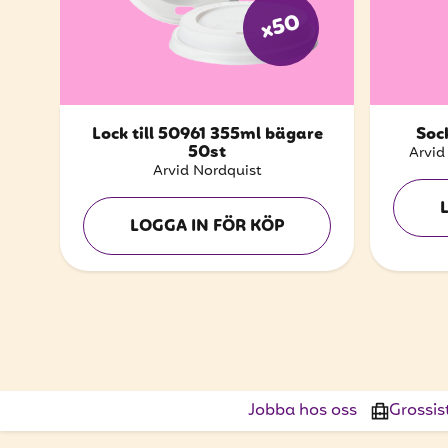
x50
Lock till 50961 355ml bägare
Sock
50st
Arvid
Arvid Nordquist
LOGGA IN FÖR KÖP
Jobba hos oss
Grossis