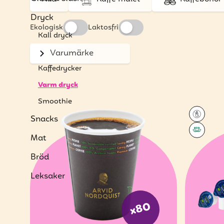
Dryck
Ekologisk
Laktosfri
Kall dryck
Shakes
Varumärke
Kaffedrycker
Varm dryck
Smoothie
Snacks
Mat
Bröd
Leksaker
x80