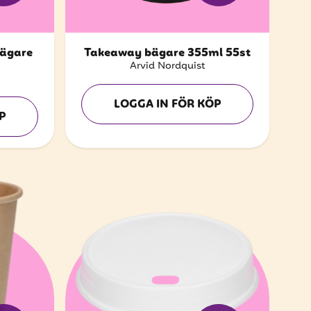
bägare
Takeaway bägare 355ml 55st
Arvid Nordquist
LOGGA IN FÖR KÖP
P