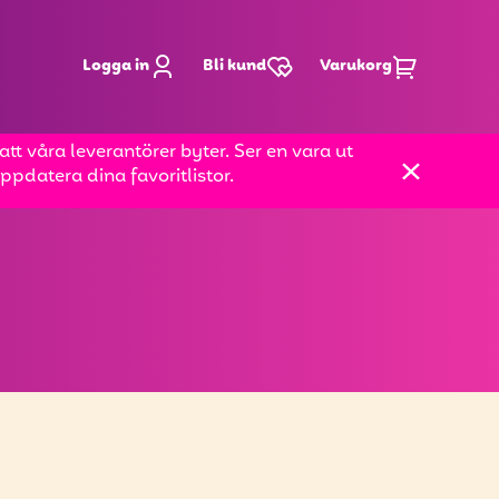
Logga in
Bli kund
Varukorg
t våra leverantörer byter. Ser en vara ut
pdatera dina favoritlistor.