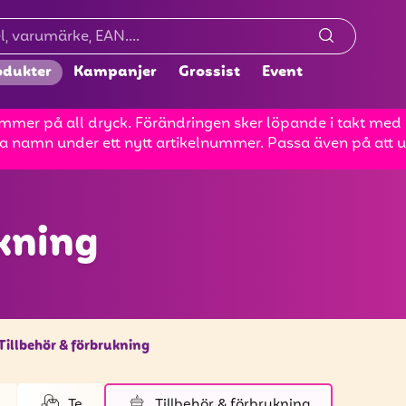
odukter
Kampanjer
Grossist
Event
mer på all dryck. Förändringen sker löpande i takt med at
a namn under ett nytt artikelnummer. Passa även på att up
ukning
Tillbehör & förbrukning
Te
Tillbehör & förbrukning