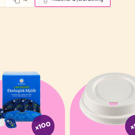
x100
x