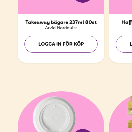
Takeaway bägare 237ml 80st
Kaf
Arvid Nordquist
LOGGA IN FÖR KÖP