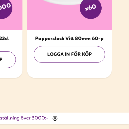
000
x60
23cl
Papperslock Vitt 80mm 60-p
LOGGA IN FÖR KÖP
P
beställning över 3000:-