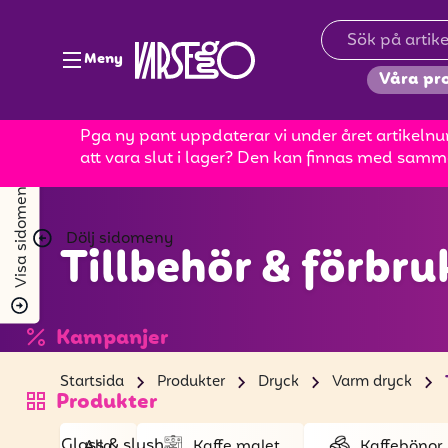
Meny
Våra pr
Pga ny pant uppdaterar vi under året artikelnum
att vara slut i lager? Den kan finnas med samm
Visa sidomeny
Dölj sidomeny
Tillbehör & förbr
Kampanjer
Startsida
Produkter
Dryck
Varm dryck
Produkter
Glass & slush
Alla
Kaffe malet
Kaffebönor