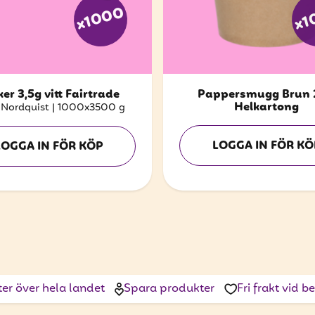
x1000
x1
er 3,5g vitt Fairtrade
Pappersmugg Brun 
Helkartong
 Nordquist
|
1000x3500 g
LOGGA IN FÖR KÖ
LOGGA IN FÖR KÖP
ter över hela landet
Spara produkter
Fri frakt vid 