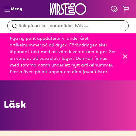
Meny
Glass & slush
Pga ny pant uppdaterar vi under året
Dryck
artikelnummer på all dryck. Förändringen sker
löpande i takt med att våra leverantörer byter. Ser
Snacks
en vara ut att vara slut i lager? Den kan finnas
med samma namn under ett nytt artikelnummer.
Mat
Passa även på att uppdatera dina favoritlistor.
Bröd
Leksaker
Läsk
Kampanjer