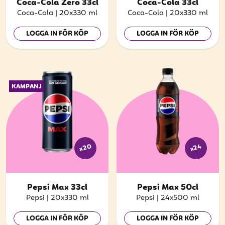
att få uppdateringar kring kampanjer?
Coca-Cola Zero 33cl
Coca-Cola 33cl
Coca-Cola
|
20x330 ml
Coca-Cola
|
20x330 ml
Ange din e-postadress nedan för att ta del av våra
nyheter och erbjudanden.
LOGGA IN FÖR KÖP
LOGGA IN FÖR KÖP
E-postadress
KAMPANJ
PRENUMERERA
x20
x24
Pepsi Max 33cl
Pepsi Max 50cl
Pepsi
|
20x330 ml
Pepsi
|
24x500 ml
LOGGA IN FÖR KÖP
LOGGA IN FÖR KÖP