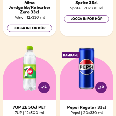
Mino
Sprite 33cl
Jordgubb/Rabarber
Sprite
|
20x330 ml
Zero 33cl
Mino
|
12x330 ml
LOGGA IN FÖR KÖP
LOGGA IN FÖR KÖP
KAMPANJ
x20
x12
7UP ZE 50cl PET
Pepsi Regular 33cl
7UP
|
12x500 ml
Pepsi
|
20x330 ml