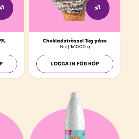
x1
x1
,9L
Chokladströssel 1kg påse
Nic
|
1x1000 g
P
LOGGA IN FÖR KÖP