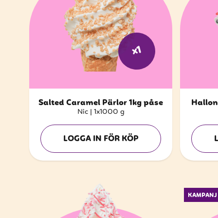
x1
Salted Caramel Pärlor 1kg påse
Hallon
Nic
|
1x1000 g
LOGGA IN FÖR KÖP
KAMPANJ