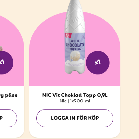
x1
x1
g påse
NIC Vit Choklad Topp 0,9L
Nic
|
1x900 ml
P
LOGGA IN FÖR KÖP