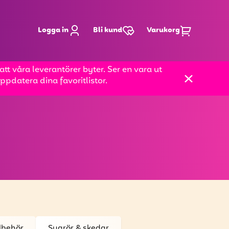
Logga in
Bli kund
Varukorg
t våra leverantörer byter. Ser en vara ut
pdatera dina favoritlistor.
llbehör
Sugrör & skedar