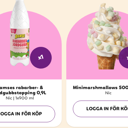
x1
amses rabarber- &
Minimarshmallows 500
rdgubbstopping 0,9L
Nic
Nic
|
1x900 ml
LOGGA IN FÖR KÖ
LOGGA IN FÖR KÖP