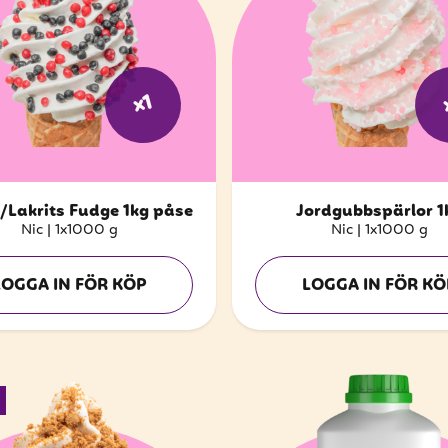
x1
/Lakrits Fudge 1kg påse
Jordgubbspärlor 1
Nic
|
1x1000 g
Nic
|
1x1000 g
LOGGA IN FÖR KÖP
LOGGA IN FÖR KÖ