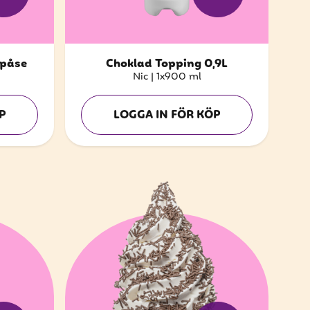
 påse
Choklad Topping 0,9L
Nic
|
1x900 ml
P
LOGGA IN FÖR KÖP