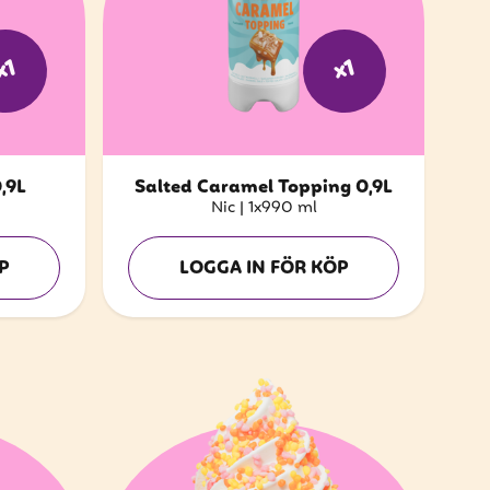
x1
x1
,9L
Salted Caramel Topping 0,9L
Nic
|
1x990 ml
P
LOGGA IN FÖR KÖP