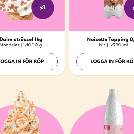
x1
Daim strössel 1kg
Noisette Topping 0
Mondelez
|
1x1000 g
Nic
|
1x990 ml
LOGGA IN FÖR KÖP
LOGGA IN FÖR KÖ