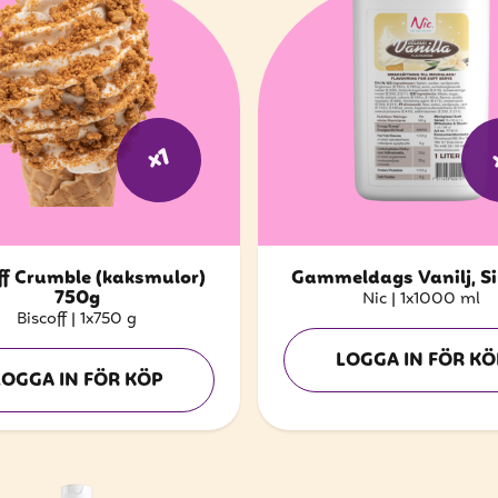
x1
ff Crumble (kaksmulor)
Gammeldags Vanilj, Si
750g
Nic
|
1x1000 ml
Biscoff
|
1x750 g
LOGGA IN FÖR KÖ
LOGGA IN FÖR KÖP