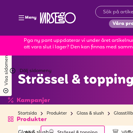
Meny
Våra pr
Pga ny pant uppdaterar vi under året artikelnum
att vara slut i lager? Den kan finnas med samm
Visa sidomeny
Dölj sidomeny
Strössel & toppin
Kampanjer
Startsida
Produkter
Glass & slush
Glasstill
Produkter
Glass & slush
Alla
Strössel & topping
Våffl