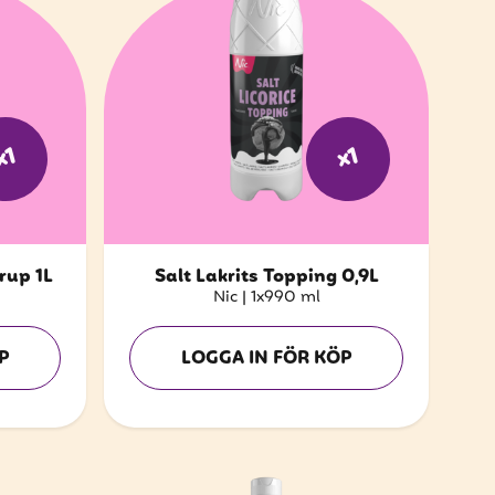
x1
x1
rup 1L
Salt Lakrits Topping 0,9L
Nic
|
1x990 ml
P
LOGGA IN FÖR KÖP