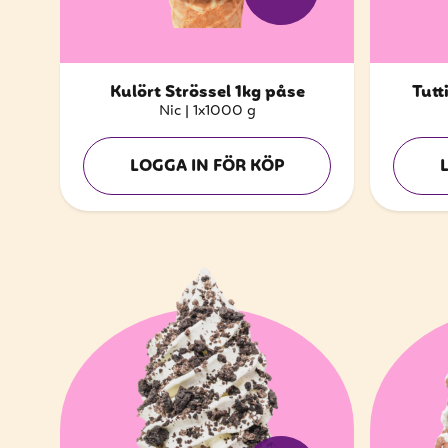
Kulört Strössel 1kg påse
Tutt
Nic
|
1x1000 g
LOGGA IN FÖR KÖP