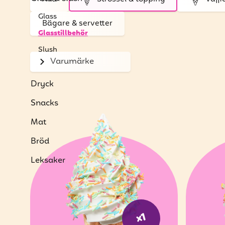
Glass
Bägare & servetter
Glasstillbehör
Slush
Varumärke
Bubble tea
Dryck
Snacks
Mat
Bröd
Leksaker
x1