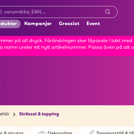
odukter
Kampanjer
Grossist
Event
mer på all dryck. Förändringen sker löpande i takt med at
a namn under ett nytt artikelnummer. Passa även på att up
g
behör
Strössel & topping
or & strutar
Dekoration
Toppingställ & ti