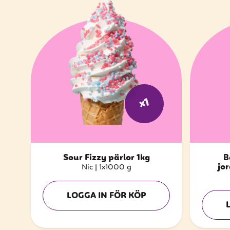
x1
Sour Fizzy pärlor 1kg
B
jo
Nic
|
1x1000 g
LOGGA IN FÖR KÖP