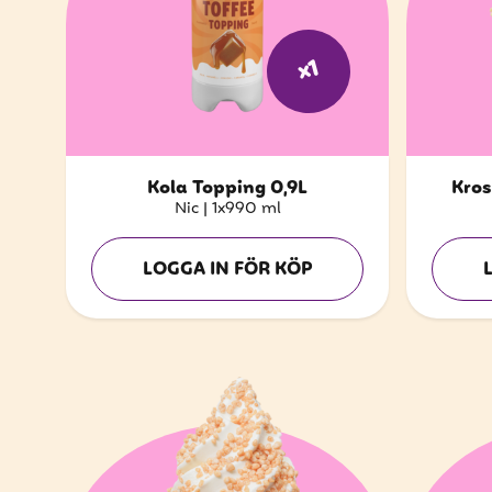
x1
Kola Topping 0,9L
Kros
Nic
|
1x990 ml
LOGGA IN FÖR KÖP