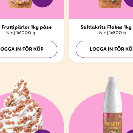
i Fruttipärlor 1kg påse
Saltlakrits Flakes 1kg
Nic
|
1x1000 g
Nic
|
1x800 g
LOGGA IN FÖR KÖP
LOGGA IN FÖR KÖ