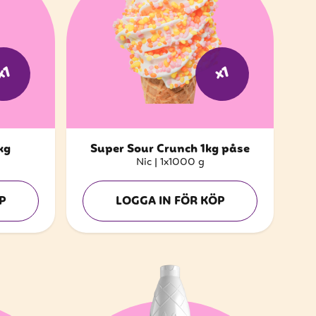
x1
x1
kg
Super Sour Crunch 1kg påse
Nic
|
1x1000 g
P
LOGGA IN FÖR KÖP