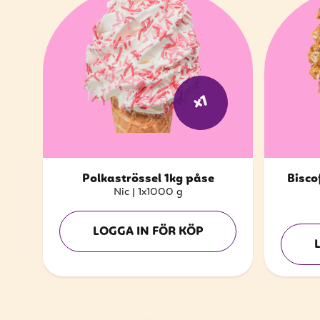
x1
Polkaströssel 1kg påse
Bisco
Nic
|
1x1000 g
LOGGA IN FÖR KÖP