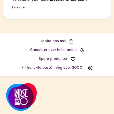
levererar kvalitet, variation och service – varje dag.
Läs mer
Jobba hos oss
Grossister över hela landet
Spara produkter
Fri frakt vid beställning över 3000:-