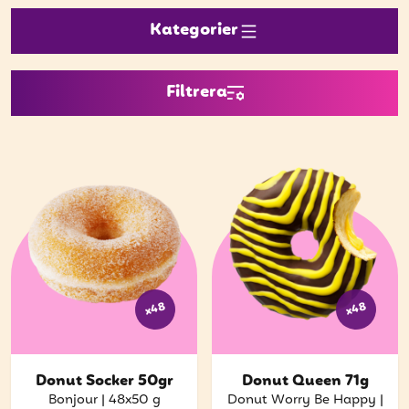
Bli kund
Kategorier
Hitta din grossist
Hållbarhet
Filtrera
Jobba hos oss
Kontakta oss
Om oss
Glassutbildningar
Event
x48
x48
Logga in
Donut Socker 50gr
Donut Queen 71g
Vill du få erbjudanden och vara den första
Bonjour
|
48x50 g
Donut Worry Be Happy
|