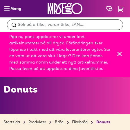
Meny
Glass & slush
Pga ny pant uppdaterar vi under året
Dryck
artikelnummer på all dryck. Förändringen sker
löpande i takt med att våra leverantörer byter. Ser
Snacks
en vara ut att vara slut i lager? Den kan finnas
med samma namn under ett nytt artikelnummer.
Mat
Passa även på att uppdatera dina favoritlistor.
Bröd
Donuts
Leksaker
Kampanjer
Donuts
Startsida
Produkter
Bröd
Fikabröd