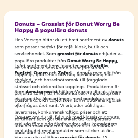
Donuts – Grossist för Donut Worry Be
Happy & populära donuts
Hos Varsego hittar du ett brett sortiment av
donuts
som passar perfekt för café, kiosk, butik och
servicehandel. Som
grossist för donuts
erbjuder vi
populära produkter från
Donut Worry Be Happy
,
I vårt sortiment finns favoriter som
Nutzilla
,
ett varumärke som kombinerar färgstarka
Funfetti
,
Queen
och
Zafari
– donuts med allt från
toppings, god smak och hög igenkänning hos
choklad- och hasselnötssmak till färgglada
kunderna.
strössel och dekorativa toppings. Produkterna är
Som
donutsgrossist
hjälper Varsego dig att skapa
perfekta som fika, mellanmål eller impulsköp och
ett attraktivt fikasortiment med produkter som
passar lika bra i cafédisken som i butikens kyldisk.
efterfrågas året runt. Vi erbjuder pålitliga
leveranser, konkurrenskraftiga priser och ett
Oavsett om du vill fylla på med klassiska donuts,
sortiment som gör det enkelt att komplettera
erbjuda färgglada fikafavoriter eller komplettera
utbudet med moderna fikafavoriter som lockar
caféutbudet med produkter som sticker ut är
både barn och vuxna.
Varsego din pålitliga
grossist för donuts
. Vi