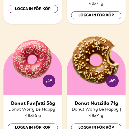
att få uppdateringar kring kampanjer?
48x71 g
LOGGA IN FÖR KÖP
Ange din e-postadress nedan för att ta del av våra
LOGGA IN FÖR KÖP
nyheter och erbjudanden.
E-postadress
PRENUMERERA
x48
x48
Donut Funfetti 56g
Donut Nutzilla 71g
Donut Worry Be Happy
|
Donut Worry Be Happy
|
48x56 g
48x71 g
LOGGA IN FÖR KÖP
LOGGA IN FÖR KÖP