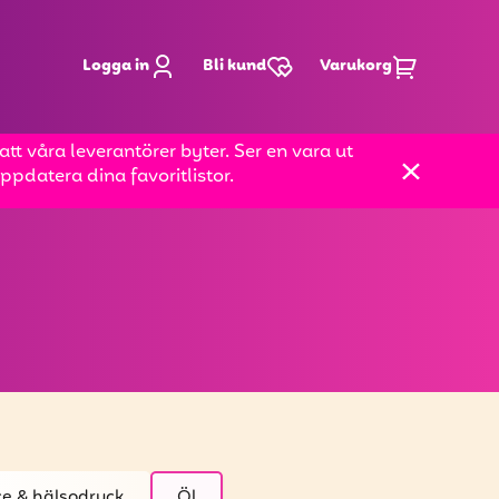
Logga in
Bli kund
Varukorg
t våra leverantörer byter. Ser en vara ut
pdatera dina favoritlistor.
ce & hälsodryck
Öl