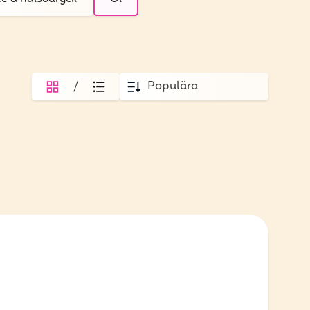
/
Populära
grid
list