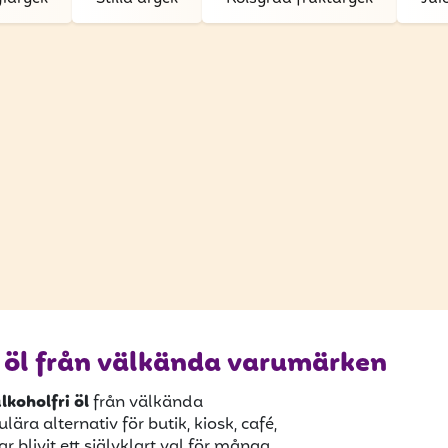
ri öl från välkända varumärken
lkoholfri öl
från välkända
ära alternativ för butik, kiosk, café,
r blivit ett självklart val för många