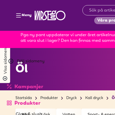
Meny
Våra pr
Pga ny pant uppdaterar vi under året artikelnum
att vara slut i lager? Den kan finnas med samm
Visa sidomeny
Dölj sidomeny
Öl
Kampanjer
Startsida
Produkter
Dryck
Kall dryck
Ö
Produkter
Glass & slush
Alla
Läsk
Vatten
Sport- & ener