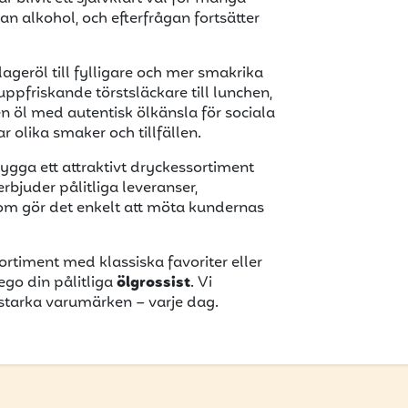
n alkohol, och efterfrågan fortsätter
 lageröl till fylligare och mer smakrika
ppfriskande törstsläckare till lunchen,
 en öl med autentisk ölkänsla för sociala
olika smaker och tillfällen.
ygga ett attraktivt dryckessortiment
rbjuder pålitliga leveranser,
som gör det enkelt att möta kundernas
ortiment med klassiska favoriter eller
ego din pålitliga
ölgrossist
. Vi
n starka varumärken – varje dag.