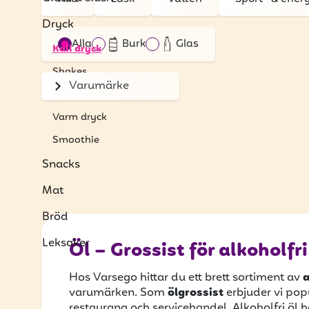
Dryck
Förpackningsmaterial
Alla
Burk
Glas
Kall dryck
Shakes
Varumärke
Kaffedrycker
Varm dryck
Smoothie
Snacks
Mat
Bröd
Leksaker
Öl – Grossist för alkoholf
Hos Varsego hittar du ett brett sortiment av
a
varumärken. Som
ölgrossist
erbjuder vi popul
restaurang och servicehandel. Alkoholfri öl ha