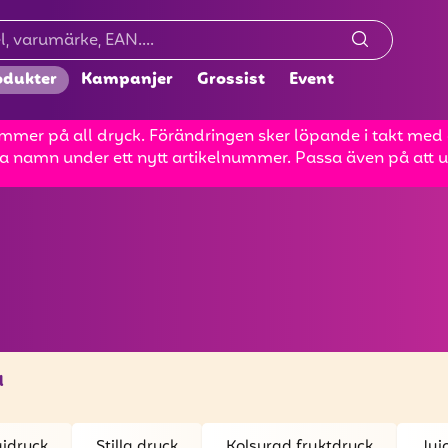
odukter
Kampanjer
Grossist
Event
mer på all dryck. Förändringen sker löpande i takt med at
a namn under ett nytt artikelnummer. Passa även på att up
l
gidryck
Stilla dryck
Kolsyrad fruktdryck
Jui