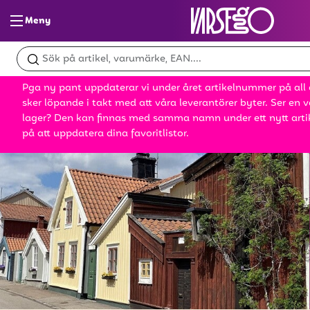
Meny
Glass & slush
Pga ny pant uppdaterar vi under året artikelnummer på all
Dryck
sker löpande i takt med att våra leverantörer byter. Ser en va
lager? Den kan finnas med samma namn under ett nytt art
Snacks
på att uppdatera dina favoritlistor.
Mat
Bröd
Leksaker
;
Kampanjer