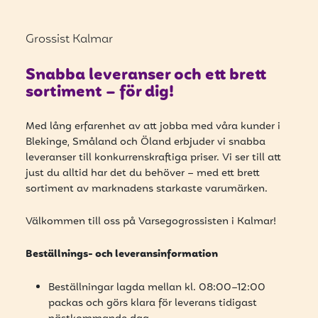
Bli kund
Hitta din grossist
Grossist Kalmar
Hållbarhet
Snabba leveranser och ett brett
sortiment – för dig!
Jobba hos oss
Kontakta oss
Med lång erfarenhet av att jobba med våra kunder i
Blekinge, Småland och Öland erbjuder vi snabba
Om oss
leveranser till konkurrenskraftiga priser. Vi ser till att
just du alltid har det du behöver – med ett brett
Glassutbildningar
sortiment av marknadens starkaste varumärken.
Event
Välkommen till oss på Varsegogrossisten i Kalmar!
Logga in
Beställnings- och leveransinformation
Beställningar lagda mellan kl. 08:00–12:00
packas och görs klara för leverans tidigast
Vill du få erbjudanden och vara den första att