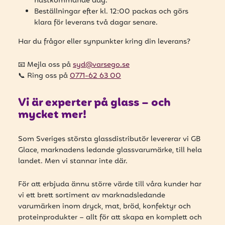
få uppdateringar kring kampanjer?
nästkommande dag.
Beställningar efter kl. 12:00 packas och görs
Ange din e-postadress nedan för att ta del av våra nyheter
klara för leverans två dagar senare.
och erbjudanden.
Har du frågor eller synpunkter kring din leverans?
E-postadress
📧 Mejla oss på
syd@varsego.se
📞 Ring oss på
0771-62 63 00
Vi är experter på glass – och
PRENUMERERA
mycket mer!
Som Sveriges största glassdistributör levererar vi GB
Glace, marknadens ledande glassvarumärke, till hela
landet. Men vi stannar inte där.
För att erbjuda ännu större värde till våra kunder har
vi ett brett sortiment av marknadsledande
varumärken inom dryck, mat, bröd, konfektyr och
proteinprodukter – allt för att skapa en komplett och