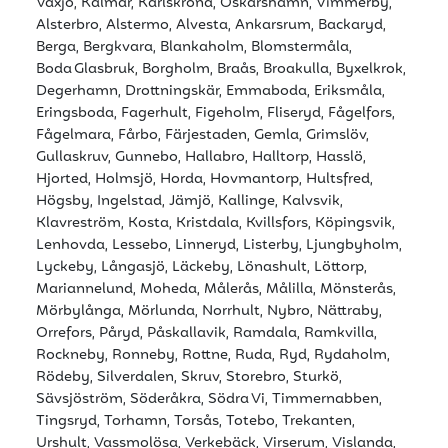
Växjö, Kalmar, Karlskrona, Oskarshamn, Vimmerby,
Alsterbro, Alstermo, Alvesta, Ankarsrum, Backaryd,
Berga, Bergkvara, Blankaholm, Blomstermåla,
Boda Glasbruk, Borgholm, Braås, Broakulla, Byxelkrok,
Degerhamn, Drottningskär, Emmaboda, Eriksmåla,
Eringsboda, Fagerhult, Figeholm, Fliseryd, Fågelfors,
Fågelmara, Fårbo, Färjestaden, Gemla, Grimslöv,
Gullaskruv, Gunnebo, Hallabro, Halltorp, Hasslö,
Hjorted, Holmsjö, Horda, Hovmantorp, Hultsfred,
Högsby, Ingelstad, Jämjö, Kallinge, Kalvsvik,
Klavreström, Kosta, Kristdala, Kvillsfors, Köpingsvik,
Lenhovda, Lessebo, Linneryd, Listerby, Ljungbyholm,
Lyckeby, Långasjö, Läckeby, Lönashult, Löttorp,
Mariannelund, Moheda, Målerås, Målilla, Mönsterås,
Mörbylånga, Mörlunda, Norrhult, Nybro, Nättraby,
Orrefors, Påryd, Påskallavik, Ramdala, Ramkvilla,
Rockneby, Ronneby, Rottne, Ruda, Ryd, Rydaholm,
Rödeby, Silverdalen, Skruv, Storebro, Sturkö,
Sävsjöström, Söderåkra, Södra Vi, Timmernabben,
Tingsryd, Torhamn, Torsås, Totebo, Trekanten,
Urshult, Vassmolösa, Verkebäck, Virserum, Vislanda,