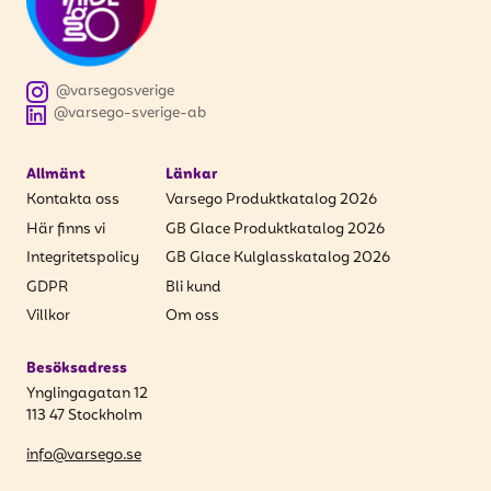
@varsegosverige
@varsego-sverige-ab
Allmänt
Länkar
Kontakta oss
Varsego Produktkatalog 2026
Här finns vi
GB Glace Produktkatalog 2026
Integritetspolicy
GB Glace Kulglasskatalog 2026
GDPR
Bli kund
Villkor
Om oss
Besöksadress
Ynglingagatan 12
113 47 Stockholm
info@varsego.se