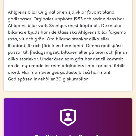
att få uppdateringar kring kampanjer?
Ange din e-postadress nedan för att ta del av våra nyheter
Ahlgrens bilar Original är en självklar favorit bland
och erbjudanden.
godispåsar. Orginalet uppkom 1953 och sedan dess har
Ahlgrens bilar varit Sveriges mest köpta bil. De mjuka
E-postadress
bilarna erbjuds här i de klassiska Ahlgrens bilar färgerna
rosa, vit och grön. Om bilarna smakar olika eller
likadant, är och förblir en hemlighet. Denna godispåse
passar till fredagsmyset, bilturen eller på bion och finns i
olika storlekar. Under åren som gått har det tillkommit
PRENUMERERA
en del nya modeller men originalets smak är och förblir
orörd. Har man Sveriges godaste bil så har man!
Godispåsen innehåller 30 g skumbilar.