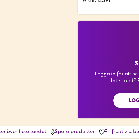
Artnr. 12391
S
Logga in
för att se
Inte kund? 
LOG
ter över hela landet
Spara produkter
Fri frakt vid 