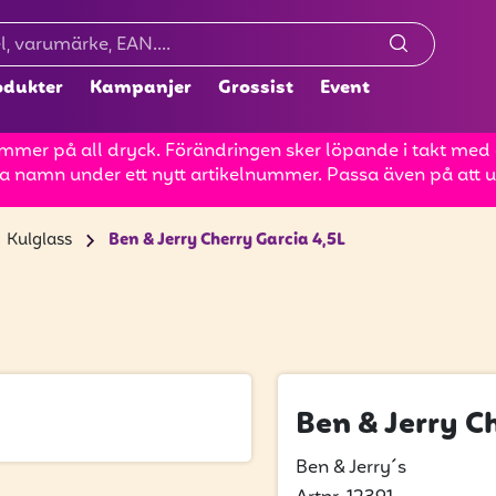
odukter
Kampanjer
Grossist
Event
mer på all dryck. Förändringen sker löpande i takt med at
a namn under ett nytt artikelnummer. Passa även på att up
Kulglass
Ben & Jerry Cherry Garcia 4,5L
Ben & Jerry C
Ben & Jerry´s