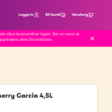
Logga in
Bli kund
Varukorg
t våra leverantörer byter. Ser en vara ut
pdatera dina favoritlistor.
herry Garcia 4,5L