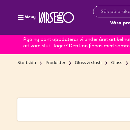
Meny
Våra pr
Pga ny pant uppdaterar vi under året artikelnum
att vara slut i lager? Den kan finnas med samm
Startsida
Produkter
Glass & slush
Glass