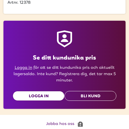
att få uppdateringar kring kampanjer?
Artnr. 12378
Ange din e-postadress nedan för att ta del av våra
nyheter och erbjudanden.
E-postadress
Se ditt kundunika pris
PRENUMERERA
Logga in
för att se ditt kundunika pris och aktuellt
lagersaldo. Inte kund? Registrera dig, det tar max 5
minuter.
LOGGA IN
BLI KUND
Jobba hos oss