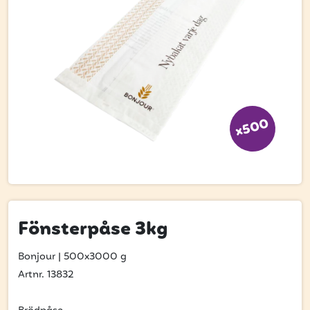
Bli kund
Hitta din grossist
Hållbarhet
Jobba hos oss
Kontakta oss
x500
Om oss
Glassutbildningar
Event
Fönsterpåse 3kg
Logga in
Bonjour
|
500x3000 g
Artnr. 13832
Vill du få erbjudanden och vara den första