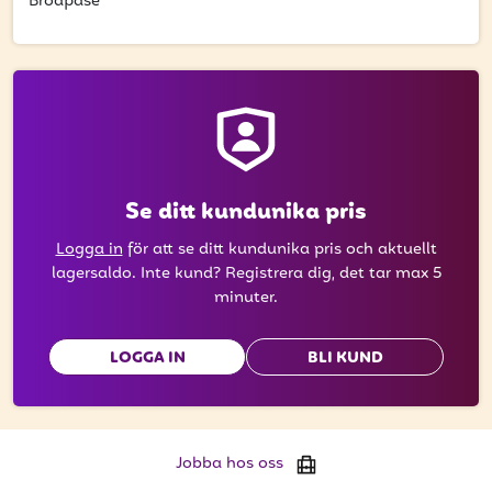
att få uppdateringar kring kampanjer?
Brödpåse
Ange din e-postadress nedan för att ta del av våra
nyheter och erbjudanden.
E-postadress
Se ditt kundunika pris
PRENUMERERA
Logga in
för att se ditt kundunika pris och aktuellt
lagersaldo. Inte kund? Registrera dig, det tar max 5
minuter.
LOGGA IN
BLI KUND
Jobba hos oss