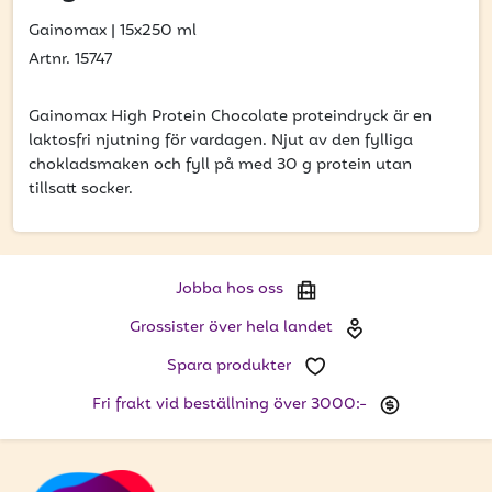
att få uppdateringar kring kampanjer?
Gainomax
|
15x250 ml
Ange din e-postadress nedan för att ta del av våra
Artnr. 15747
nyheter och erbjudanden.
E-postadress
Gainomax High Protein Chocolate proteindryck är en
laktosfri njutning för vardagen. Njut av den fylliga
chokladsmaken och fyll på med 30 g protein utan
tillsatt socker.
PRENUMERERA
Jobba hos oss
Grossister över hela landet
Spara produkter
Fri frakt vid beställning över 3000:-