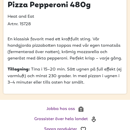
att få uppdateringar kring kampanjer?
Pizza Pepperoni 480g
Ange din e-postadress nedan för att ta del av våra
nyheter och erbjudanden.
Heat and Eat
Artnr. 15728
E-postadress
En klassisk favorit med ett kraftfullt sting. Vår
handgjorda pizzabotten toppas med vår egen tomatsås
(fermenterad över natten), krämig mozzarella och
generöst med äkta pepperoni. Perfekt krisp – varje gång.
PRENUMERERA
Tillagning:
Tina i 15–20 min. Sätt ugnen på full effekt (ej
varmluft) och minst 230 grader. In med pizzan i ugnen i
3–4 minuter eller tills osten har smält.
Jobba hos oss
Grossister över hela landet
Spara produkter