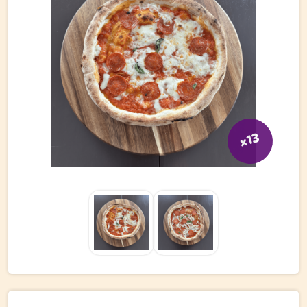
Bli kund
Hitta din grossist
Hållbarhet
Jobba hos oss
Kontakta oss
x13
Om oss
Glassutbildningar
Event
Logga in
Vill du få erbjudanden och vara den första