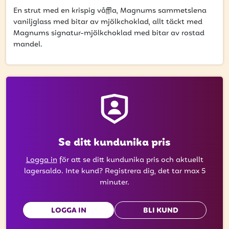
få uppdateringar kring kampanjer?
En strut med en krispig våffla, Magnums sammetslena
Ange din e-postadress nedan för att ta del av våra nyheter
vaniljglass med bitar av mjölkchoklad, allt täckt med
och erbjudanden.
Magnums signatur-mjölkchoklad med bitar av rostad
mandel.
E-postadress
PRENUMERERA
Se ditt kundunika pris
Logga in
för att se ditt kundunika pris och aktuellt
lagersaldo. Inte kund? Registrera dig, det tar max 5
minuter.
LOGGA IN
BLI KUND