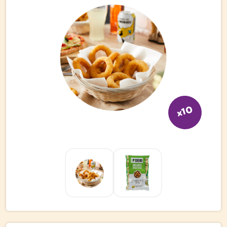
Bli kund
Hitta din grossist
Hållbarhet
Jobba hos oss
Kontakta oss
x10
Om oss
Glassutbildningar
Event
Logga in
Vill du få erbjudanden och vara den första