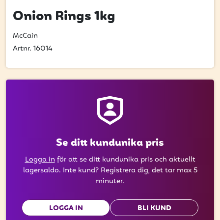
att få uppdateringar kring kampanjer?
Onion Rings 1kg
Ange din e-postadress nedan för att ta del av våra
nyheter och erbjudanden.
McCain
Artnr. 16014
E-postadress
PRENUMERERA
Se ditt kundunika pris
Logga in
för att se ditt kundunika pris och aktuellt
lagersaldo. Inte kund? Registrera dig, det tar max 5
minuter.
LOGGA IN
BLI KUND