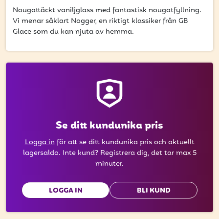
att få uppdateringar kring kampanjer?
Nougattäckt vaniljglass med fantastisk nougatfyllning.
Ange din e-postadress nedan för att ta del av våra
Vi menar såklart Nogger, en riktigt klassiker från GB
nyheter och erbjudanden.
Glace som du kan njuta av hemma.
E-postadress
PRENUMERERA
Se ditt kundunika pris
Logga in
för att se ditt kundunika pris och aktuellt
lagersaldo. Inte kund? Registrera dig, det tar max 5
minuter.
LOGGA IN
BLI KUND