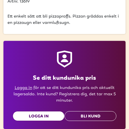
att få uppdateringar kring kampanjer?
Artnr. 13619
Ange din e-postadress nedan för att ta del av våra
nyheter och erbjudanden.
Ett enkelt sätt att bli pizzaproffs. Pizzan gräddas enkelt i
en pizzaugn eller varmluftsugn.
E-postadress
PRENUMERERA
Se ditt kundunika pris
Logga in
för att se ditt kundunika pris och aktuellt
lagersaldo. Inte kund? Registrera dig, det tar max 5
minuter.
LOGGA IN
BLI KUND