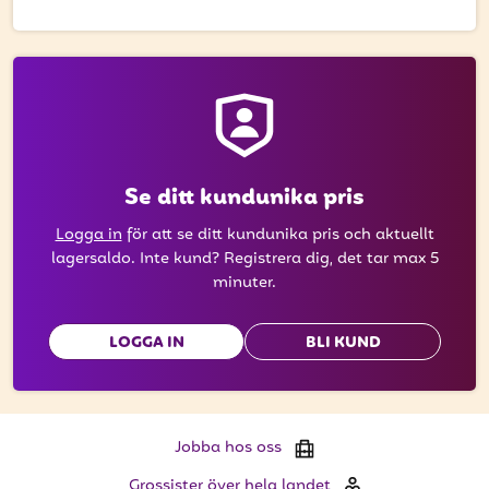
att få uppdateringar kring kampanjer?
Ange din e-postadress nedan för att ta del av våra
nyheter och erbjudanden.
E-postadress
Se ditt kundunika pris
PRENUMERERA
Logga in
för att se ditt kundunika pris och aktuellt
lagersaldo. Inte kund? Registrera dig, det tar max 5
minuter.
LOGGA IN
BLI KUND
Jobba hos oss
Grossister över hela landet