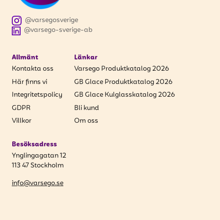
få uppdateringar kring kampanjer?
Ange din e-postadress nedan för att ta del av våra nyheter
@varsegosverige
och erbjudanden.
@varsego-sverige-ab
E-postadress
Allmänt
Länkar
Kontakta oss
Varsego Produktkatalog 2026
Här finns vi
GB Glace Produktkatalog 2026
Integritetspolicy
GB Glace Kulglasskatalog 2026
PRENUMERERA
GDPR
Bli kund
Villkor
Om oss
Besöksadress
Ynglingagatan 12
113 47 Stockholm
info@varsego.se