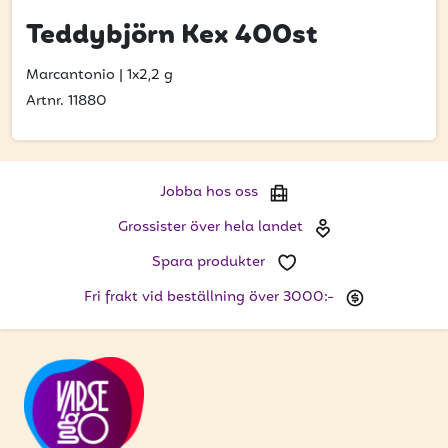
Bli kund
Teddybjörn Kex 400st
Hitta din grossist
Marcantonio
|
1x2,2 g
Hållbarhet
Artnr. 11880
Jobba hos oss
Kontakta oss
Jobba hos oss
Om oss
Grossister över hela landet
Spara produkter
Glassutbildningar
Fri frakt vid beställning över 3000:-
Event
Logga in
Vill du få erbjudanden och vara den första att