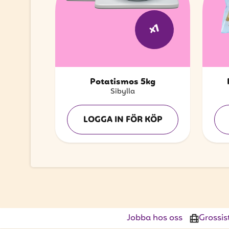
x1
Potatismos 5kg
Sibylla
LOGGA IN FÖR KÖP
Jobba hos oss
Grossis