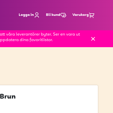
Logga in
Bli kund
Varukorg
t våra leverantörer byter. Ser en vara ut
pdatera dina favoritlistor.
 Brun