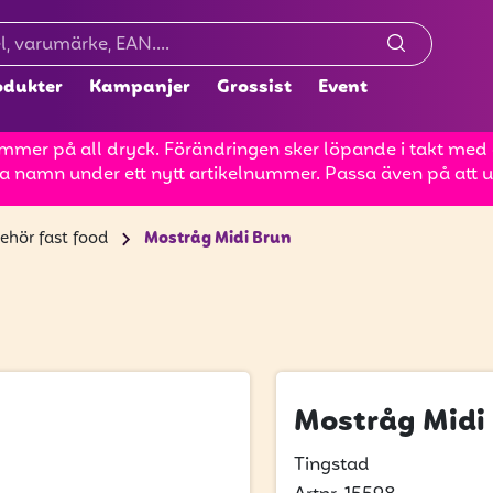
odukter
Kampanjer
Grossist
Event
mer på all dryck. Förändringen sker löpande i takt med at
a namn under ett nytt artikelnummer. Passa även på att up
behör fast food
Mostråg Midi Brun
Mostråg Midi
Tingstad