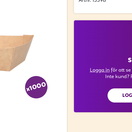
Artnr. 15598
S
Logga in
för att se
Inte kund? 
x1000
LOG