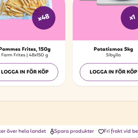
x48
x1
Pommes Frites, 150g
Potatismos 5kg
Farm Frites
|
48x150 g
Sibylla
LOGGA IN FÖR KÖP
LOGGA IN FÖR KÖP
ter över hela landet
Spara produkter
Fri frakt vid 