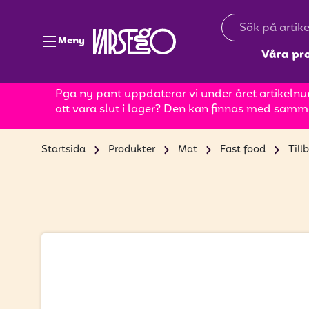
Meny
Våra pr
Pga ny pant uppdaterar vi under året artikelnum
att vara slut i lager? Den kan finnas med samm
Startsida
Produkter
Mat
Fast food
Till