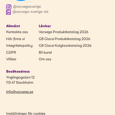
att få uppdateringar kring kampanjer?
@varsegosverige
Ange din e-postadress nedan för att ta del av våra
@varsego-sverige-ab
nyheter och erbjudanden.
Allmänt
Länkar
E-postadress
Kontakta oss
Varsego Produktkatalog 2026
Här finns vi
GB Glace Produktkatalog 2026
Integritetspolicy
GB Glace Kulglasskatalog 2026
GDPR
Bli kund
PRENUMERERA
Villkor
Om oss
Besöksadress
Ynglingagatan 12
113 47 Stockholm
info@varsego.se
Inställningar för cookies