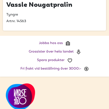
Bli kund
Vassle Nougatpralin
Hitta din grossist
Tyngre
Artnr. 14563
Hållbarhet
Jobba hos oss
Kontakta oss
Jobba hos oss
Grossister över hela landet
Om oss
Spara produkter
Glassutbildningar
Fri frakt vid beställning över 3000:-
Event
Logga in
Vill du få erbjudanden och vara den första