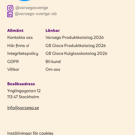
att få uppdateringar kring kampanjer?
@varsegosverige
Ange din e-postadress nedan för att ta del av våra
@varsego-sverige-ab
nyheter och erbjudanden.
Allmänt
Länkar
E-postadress
Kontakta oss
Varsego Produktkatalog 2026
Här finns vi
GB Glace Produktkatalog 2026
Integritetspolicy
GB Glace Kulglasskatalog 2026
GDPR
Bli kund
PRENUMERERA
Villkor
Om oss
Besöksadress
Ynglingagatan 12
113 47 Stockholm
info@varsego.se
Inställningar för cookies