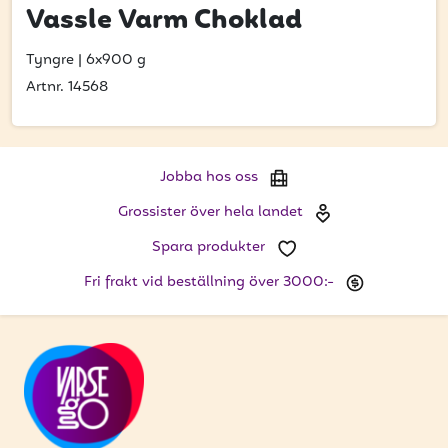
Bli kund
Vassle Varm Choklad
Hitta din grossist
Tyngre
|
6x900 g
Artnr. 14568
Hållbarhet
Jobba hos oss
Kontakta oss
Jobba hos oss
Grossister över hela landet
Om oss
Spara produkter
Glassutbildningar
Fri frakt vid beställning över 3000:-
Event
Logga in
Vill du få erbjudanden och vara den första