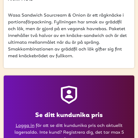
få uppdateringar kring kampanjer?
Ange din e-postadress nedan för att ta del av våra nyheter
Wasa Sandwich Sourcream & Onion är ett rågknäcke i
och erbjudanden.
portionsförpackning. Fyllningen har smak av gräddfil
och lök, men är gjord på en vegansk havrebas. Paketet
E-postadress
innehåller två halvor av en knäcke-sandwich och är det
ultimata mellanmålet när du är på språng.
Smakkombinationen av gräddfil och lök gifter sig fint
med knäckebrödet av fullkorn.
PRENUMERERA
Se ditt kundunika pris
Logga in
för att se ditt kundunika pris och aktuellt
lagersaldo. Inte kund? Registrera dig, det tar max 5