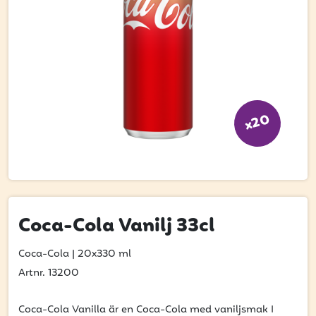
Bli kund
Hitta din grossist
Hållbarhet
Jobba hos oss
x20
Kontakta oss
Om oss
Glassutbildningar
Event
Coca-Cola Vanilj 33cl
Logga in
Coca-Cola
|
20x330 ml
Artnr. 13200
Vill du få erbjudanden och vara den första
Coca-Cola Vanilla är en Coca-Cola med vaniljsmak I