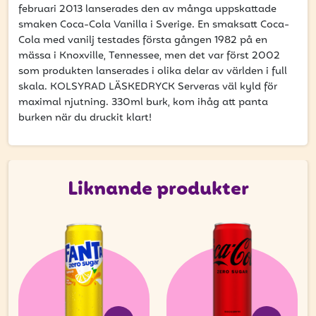
att få uppdateringar kring kampanjer?
februari 2013 lanserades den av många uppskattade
smaken Coca-Cola Vanilla i Sverige. En smaksatt Coca-
Ange din e-postadress nedan för att ta del av våra
Cola med vanilj testades första gången 1982 på en
nyheter och erbjudanden.
mässa i Knoxville, Tennessee, men det var först 2002
som produkten lanserades i olika delar av världen i full
E-postadress
skala. KOLSYRAD LÄSKEDRYCK Serveras väl kyld för
maximal njutning. 330ml burk, kom ihåg att panta
burken när du druckit klart!
PRENUMERERA
Liknande produkter