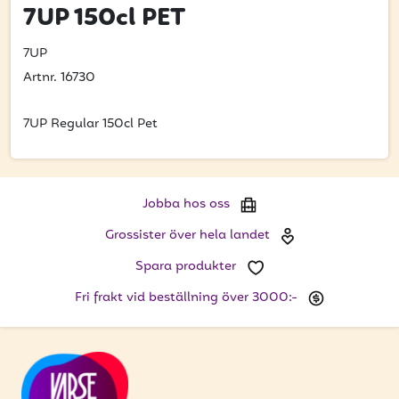
Bli kund
7UP 150cl PET
Hitta din grossist
7UP
Artnr. 16730
Hållbarhet
Jobba hos oss
7UP Regular 150cl Pet
Kontakta oss
Om oss
Jobba hos oss
Glassutbildningar
Grossister över hela landet
Spara produkter
Event
Fri frakt vid beställning över 3000:-
Logga in
Vill du få erbjudanden och vara den första