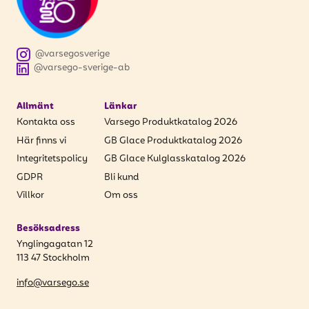
att få uppdateringar kring kampanjer?
Ange din e-postadress nedan för att ta del av våra
nyheter och erbjudanden.
@varsegosverige
@varsego-sverige-ab
E-postadress
Allmänt
Länkar
Kontakta oss
Varsego Produktkatalog 2026
Här finns vi
GB Glace Produktkatalog 2026
PRENUMERERA
Integritetspolicy
GB Glace Kulglasskatalog 2026
GDPR
Bli kund
Villkor
Om oss
Besöksadress
Ynglingagatan 12
113 47 Stockholm
info@varsego.se