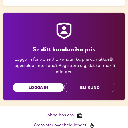
få uppdateringar kring kampanjer?
Ange din e-postadress nedan för att ta del av våra nyheter
och erbjudanden.
E-postadress
Se ditt kundunika pris
Logga in
för att se ditt kundunika pris och aktuellt
PRENUMERERA
lagersaldo. Inte kund? Registrera dig, det tar max 5
minuter.
LOGGA IN
BLI KUND
Jobba hos oss
Grossister över hela landet