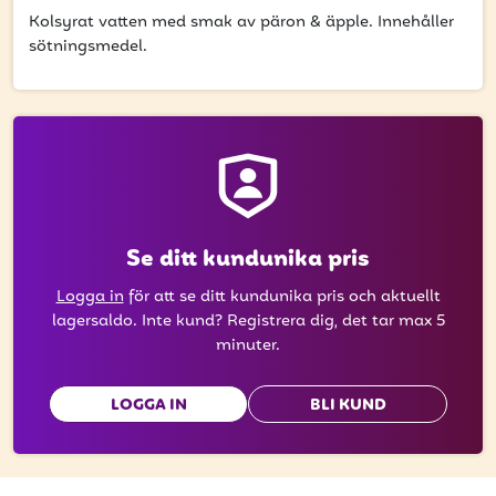
att få uppdateringar kring kampanjer?
Kolsyrat vatten med smak av päron & äpple. Innehåller
Ange din e-postadress nedan för att ta del av våra
sötningsmedel.
nyheter och erbjudanden.
E-postadress
PRENUMERERA
Se ditt kundunika pris
Logga in
för att se ditt kundunika pris och aktuellt
lagersaldo. Inte kund? Registrera dig, det tar max 5
minuter.
LOGGA IN
BLI KUND