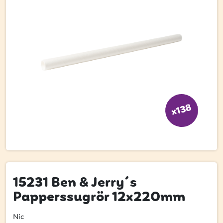
Bli kund
Hitta din grossist
Hållbarhet
Jobba hos oss
Kontakta oss
x138
Om oss
Glassutbildningar
Event
Logga in
15231 Ben & Jerry´s
Papperssugrör 12x220mm
Vill du få erbjudanden och vara den första
Nic