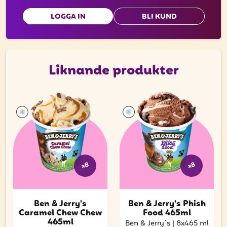
LOGGA IN
BLI KUND
Liknande produkter
x8
x8
Ben & Jerry's
Ben & Jerry's Phish
Caramel Chew Chew
Food 465ml
465ml
Ben & Jerry´s
|
8x465 ml