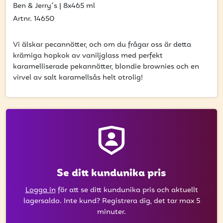
att få uppdateringar kring kampanjer?
Ben & Jerry´s
|
8x465 ml
Ange din e-postadress nedan för att ta del av våra
Artnr. 14650
nyheter och erbjudanden.
Vi älskar pecannötter, och om du frågar oss är detta
E-postadress
krämiga hopkok av vaniljglass med perfekt
karamelliserade pekannötter, blondie brownies och en
virvel av salt karamellsås helt otrolig!
PRENUMERERA
Se ditt kundunika pris
Logga in
för att se ditt kundunika pris och aktuellt
lagersaldo. Inte kund? Registrera dig, det tar max 5
minuter.