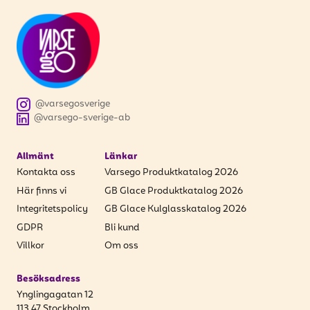
@varsegosverige
@varsego-sverige-ab
Allmänt
Länkar
Kontakta oss
Varsego Produktkatalog 2026
Här finns vi
GB Glace Produktkatalog 2026
Integritetspolicy
GB Glace Kulglasskatalog 2026
GDPR
Bli kund
Villkor
Om oss
Besöksadress
Ynglingagatan 12
113 47 Stockholm