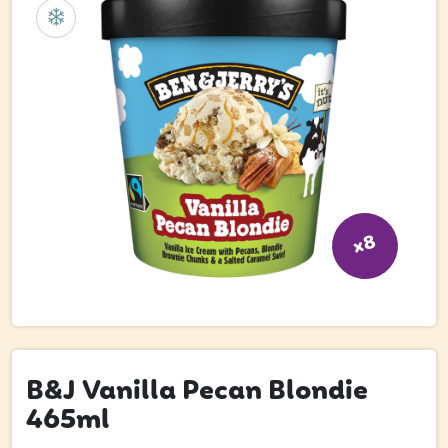
Bli kund
Hitta din grossist
Hållbarhet
Jobba hos oss
Kontakta oss
Om oss
x8
Glassutbildningar
Event
Logga in
B&J Vanilla Pecan Blondie
465ml
Vill du få erbjudanden och vara den första