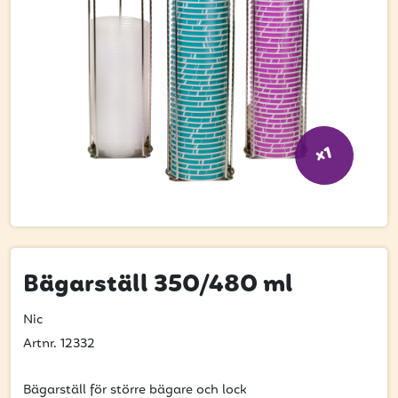
Bli kund
Hitta din grossist
Hållbarhet
Jobba hos oss
x1
Kontakta oss
Om oss
Glassutbildningar
Event
Bägarställ 350/480 ml
Logga in
Nic
Artnr. 12332
Vill du få erbjudanden och vara den första
Bägarställ för större bägare och lock