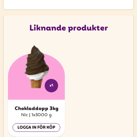
att få uppdateringar kring kampanjer?
Ange din e-postadress nedan för att ta del av våra
nyheter och erbjudanden.
Liknande produkter
E-postadress
PRENUMERERA
x1
Chokladdopp 3kg
Nic
|
1x3000 g
LOGGA IN FÖR KÖP