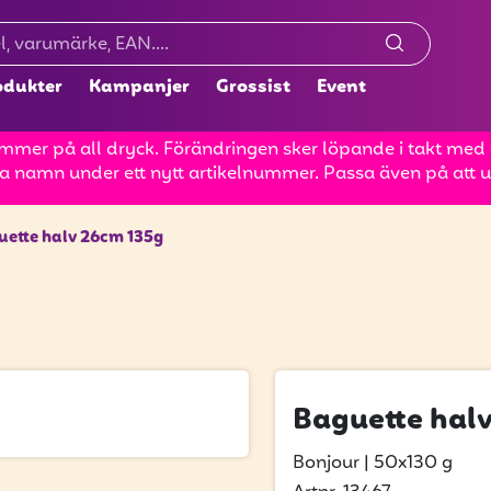
odukter
Kampanjer
Grossist
Event
mer på all dryck. Förändringen sker löpande i takt med at
a namn under ett nytt artikelnummer. Passa även på att up
uette halv 26cm 135g
Baguette hal
Bonjour
|
50x130 g