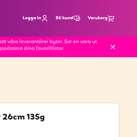
Logga in
Bli kund
Varukorg
t våra leverantörer byter. Ser en vara ut
pdatera dina favoritlistor.
v 26cm 135g