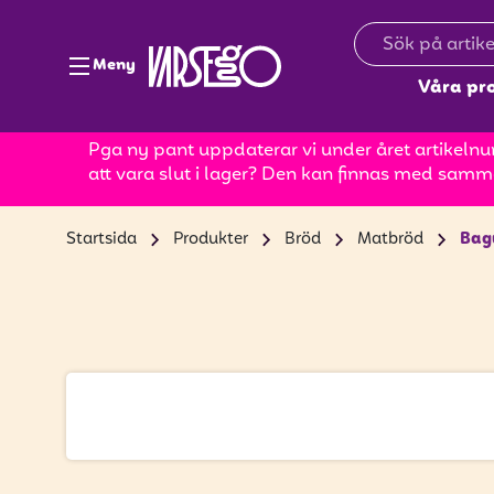
Meny
Våra pr
Pga ny pant uppdaterar vi under året artikelnum
att vara slut i lager? Den kan finnas med samm
Startsida
Produkter
Bröd
Matbröd
Bag