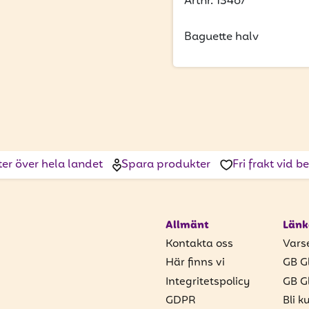
Artnr. 13467
Baguette halv
ter över hela landet
Spara produkter
Fri frakt vid 
Allmänt
Länk
Kontakta oss
Vars
Här finns vi
GB G
Integritetspolicy
GB G
GDPR
Bli k