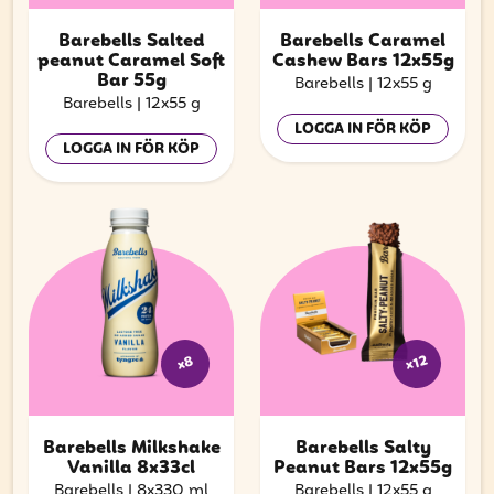
Barebells Salted
Barebells Caramel
peanut Caramel Soft
Cashew Bars 12x55g
Bar 55g
Barebells
|
12x55 g
Barebells
|
12x55 g
LOGGA IN FÖR KÖP
LOGGA IN FÖR KÖP
x12
x8
Barebells Milkshake
Barebells Salty
Vanilla 8x33cl
Peanut Bars 12x55g
Barebells
|
8x330 ml
Barebells
|
12x55 g