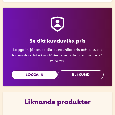
att få uppdateringar kring kampanjer?
Ange din e-postadress nedan för att ta del av våra
nyheter och erbjudanden.
E-postadress
Se ditt kundunika pris
Logga in
för att se ditt kundunika pris och aktuellt
PRENUMERERA
lagersaldo. Inte kund? Registrera dig, det tar max 5
minuter.
LOGGA IN
BLI KUND
Liknande produkter