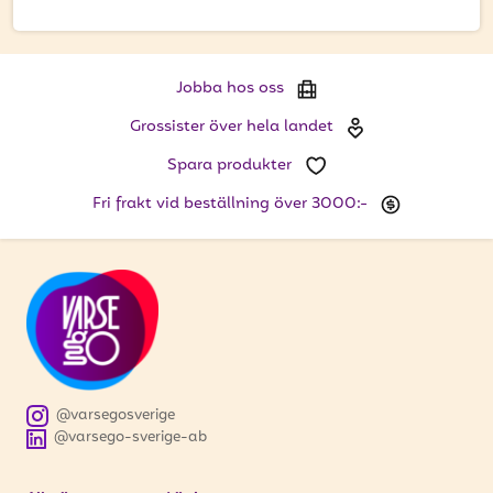
få uppdateringar kring kampanjer?
Ange din e-postadress nedan för att ta del av våra nyheter
och erbjudanden.
Jobba hos oss
E-postadress
Grossister över hela landet
Spara produkter
Fri frakt vid beställning över 3000:-
PRENUMERERA
@varsegosverige
@varsego-sverige-ab