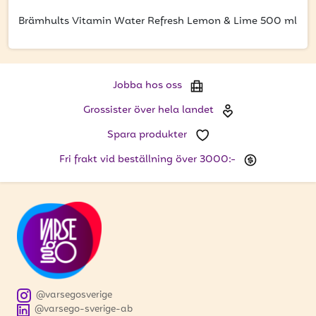
att få uppdateringar kring kampanjer?
Brämhults Vitamin Water Refresh Lemon & Lime 500 ml
Ange din e-postadress nedan för att ta del av våra
nyheter och erbjudanden.
E-postadress
Jobba hos oss
Grossister över hela landet
Spara produkter
PRENUMERERA
Fri frakt vid beställning över 3000:-
@varsegosverige
@varsego-sverige-ab