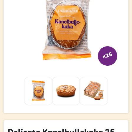
Bli kund
Hitta din grossist
Hållbarhet
Jobba hos oss
Kontakta oss
x25
Om oss
Glassutbildningar
Event
Logga in
Vill du få erbjudanden och vara den första att