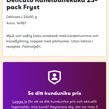
Delicato Kanelbullekaka 25-
få uppdateringar kring kampanjer?
pack Fryst
Ange din e-postadress nedan för att ta del av våra nyheter
och erbjudanden.
Delicato
|
25x50 g
Artnr. 14987
E-postadress
Mjuk och saftig kaka smaksatt med kardemumma och
kanelfyllning, toppad med pärlsocker. Utan laktos i
receptet. Palmoljefri.
PRENUMERERA
Se ditt kundunika pris
Logga in
för att se ditt kundunika pris och aktuellt
lagersaldo. Inte kund? Registrera dig, det tar max 5