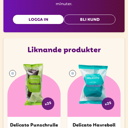
minuter.
LOGGA IN
BLI KUND
Liknande produkter
x25
x25
Delicato Punschrulle
Delicato Havreboll