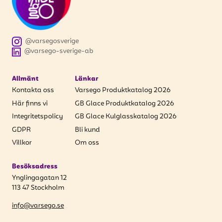
@varsegosverige
@varsego-sverige-ab
Allmänt
Länkar
Kontakta oss
Varsego Produktkatalog 2026
Här finns vi
GB Glace Produktkatalog 2026
Integritetspolicy
GB Glace Kulglasskatalog 2026
GDPR
Bli kund
Villkor
Om oss
Besöksadress
Ynglingagatan 12
113 47 Stockholm
info@varsego.se