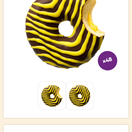
Bli kund
Hitta din grossist
Hållbarhet
Jobba hos oss
Kontakta oss
x48
Om oss
Glassutbildningar
Event
Logga in
Vill du få erbjudanden och vara den första