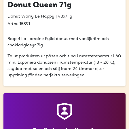
att få uppdateringar kring kampanjer?
Donut Queen 71g
Ange din e-postadress nedan för att ta del av våra
nyheter och erbjudanden.
Donut Worry Be Happy
|
48x71 g
Artnr. 15891
E-postadress
Bageri La Lorraine Fylld donut med vaniljkräm och
chokladglasyr 71g.
Ta ut produkten ur påsen och tina i rumstemperatur i 60
PRENUMERERA
min. Exponera donutsen i rumstemperatur (18 - 26°C),
skydda mot solen och sälj inom 24 timmar efter
upptining för den perfekta serveringen.