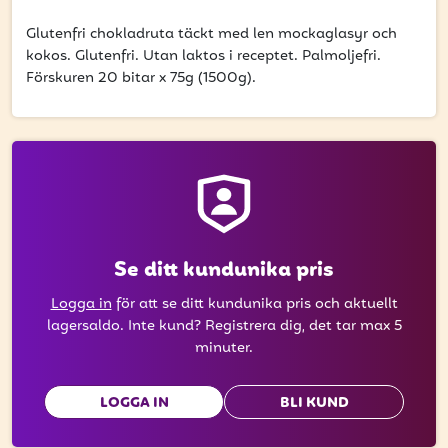
få uppdateringar kring kampanjer?
Glutenfri chokladruta täckt med len mockaglasyr och
Ange din e-postadress nedan för att ta del av våra nyheter
kokos. Glutenfri. Utan laktos i receptet. Palmoljefri.
och erbjudanden.
Förskuren 20 bitar x 75g (1500g).
E-postadress
PRENUMERERA
Se ditt kundunika pris
Logga in
för att se ditt kundunika pris och aktuellt
lagersaldo. Inte kund? Registrera dig, det tar max 5
minuter.
LOGGA IN
BLI KUND