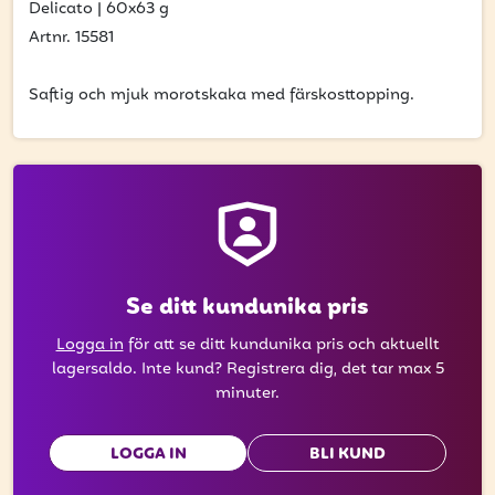
få uppdateringar kring kampanjer?
Delicato
|
60x63 g
Artnr. 15581
Ange din e-postadress nedan för att ta del av våra nyheter
och erbjudanden.
Saftig och mjuk morotskaka med färskosttopping.
E-postadress
PRENUMERERA
Se ditt kundunika pris
Logga in
för att se ditt kundunika pris och aktuellt
lagersaldo. Inte kund? Registrera dig, det tar max 5
minuter.
LOGGA IN
BLI KUND