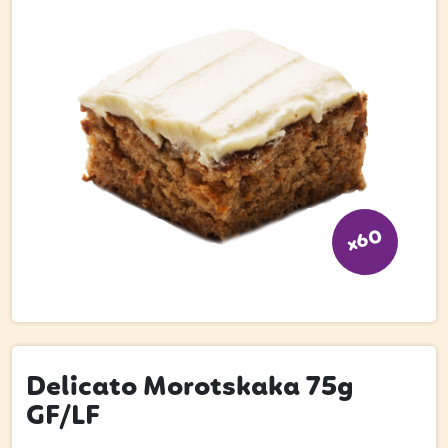
Bli kund
Hitta din grossist
Hållbarhet
Jobba hos oss
Kontakta oss
Om oss
x60
Glassutbildningar
Event
Logga in
Delicato Morotskaka 75g
GF/LF
Vill du få erbjudanden och vara den första att