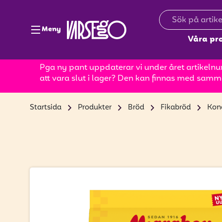
Meny
Våra pr
Pga ny pant uppdaterar vi under året artikelnum
att vara slut i lager? Den kan finnas med samm
Startsida
Produkter
Bröd
Fikabröd
Kond