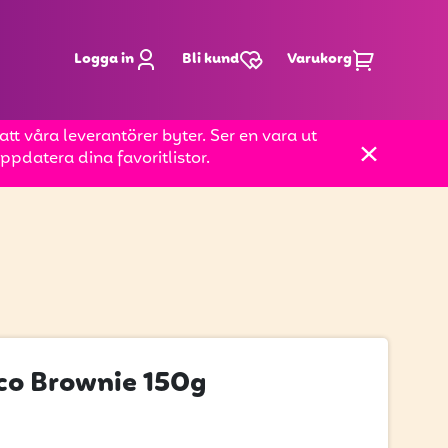
Logga in
Bli kund
Varukorg
t våra leverantörer byter. Ser en vara ut
pdatera dina favoritlistor.
o Brownie 150g