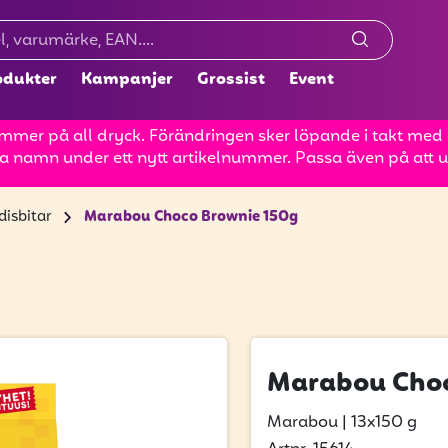
odukter
Kampanjer
Grossist
Event
mer på all dryck. Förändringen sker löpande i takt med at
a namn under ett nytt artikelnummer. Passa även på att up
isbitar
Marabou Choco Brownie 150g
Marabou Choc
Marabou
|
13x150 g