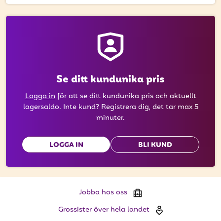
att få uppdateringar kring kampanjer?
Ange din e-postadress nedan för att ta del av våra
nyheter och erbjudanden.
E-postadress
Se ditt kundunika pris
Logga in
för att se ditt kundunika pris och aktuellt
PRENUMERERA
lagersaldo. Inte kund? Registrera dig, det tar max 5
minuter.
LOGGA IN
BLI KUND
Jobba hos oss
Grossister över hela landet