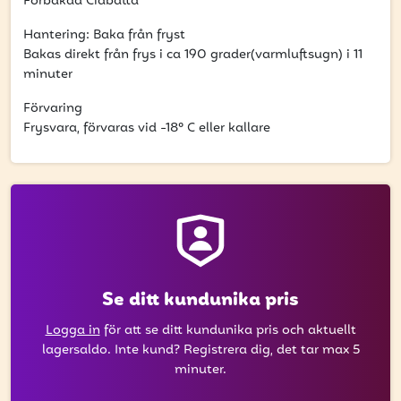
att få uppdateringar kring kampanjer?
Förbakad Ciabatta
Ange din e-postadress nedan för att ta del av våra
Hantering: Baka från fryst
nyheter och erbjudanden.
Bakas direkt från frys i ca 190 grader(varmluftsugn) i 11
minuter
E-postadress
Förvaring
Frysvara, förvaras vid -18° C eller kallare
PRENUMERERA
Se ditt kundunika pris
Logga in
för att se ditt kundunika pris och aktuellt
lagersaldo. Inte kund? Registrera dig, det tar max 5
minuter.