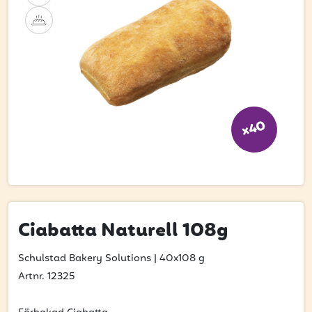
Bli kund
Hitta din grossist
Hållbarhet
Jobba hos oss
Kontakta oss
x40
Om oss
Glassutbildningar
Event
Ciabatta Naturell 108g
Logga in
Schulstad Bakery Solutions
|
40x108 g
Artnr. 12325
Vill du få erbjudanden och vara den första