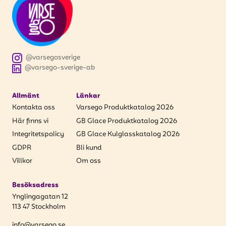
att få uppdateringar kring kampanjer?
Ange din e-postadress nedan för att ta del av våra
nyheter och erbjudanden.
E-postadress
@varsegosverige
@varsego-sverige-ab
Allmänt
Länkar
PRENUMERERA
Kontakta oss
Varsego Produktkatalog 2026
Här finns vi
GB Glace Produktkatalog 2026
Integritetspolicy
GB Glace Kulglasskatalog 2026
GDPR
Bli kund
Villkor
Om oss
Besöksadress
Ynglingagatan 12
113 47 Stockholm
info@varsego.se