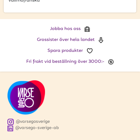
att få uppdateringar kring kampanjer?
Vallmofranska
Ange din e-postadress nedan för att ta del av våra
nyheter och erbjudanden.
Jobba hos oss
E-postadress
Grossister över hela landet
Spara produkter
Fri frakt vid beställning över 3000:-
PRENUMERERA
@varsegosverige
@varsego-sverige-ab