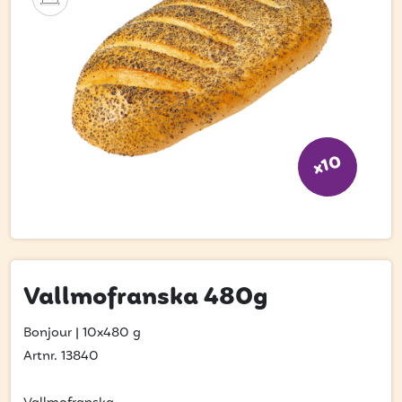
Bli kund
Hitta din grossist
Hållbarhet
Jobba hos oss
Kontakta oss
x10
Om oss
Glassutbildningar
Event
Vallmofranska 480g
Logga in
Bonjour
|
10x480 g
Artnr. 13840
Vill du få erbjudanden och vara den första