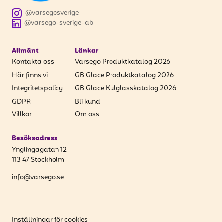
att få uppdateringar kring kampanjer?
@varsegosverige
Ange din e-postadress nedan för att ta del av våra
@varsego-sverige-ab
nyheter och erbjudanden.
Allmänt
Länkar
E-postadress
Kontakta oss
Varsego Produktkatalog 2026
Här finns vi
GB Glace Produktkatalog 2026
Integritetspolicy
GB Glace Kulglasskatalog 2026
GDPR
Bli kund
PRENUMERERA
Villkor
Om oss
Besöksadress
Ynglingagatan 12
113 47 Stockholm
info@varsego.se
Inställningar för cookies