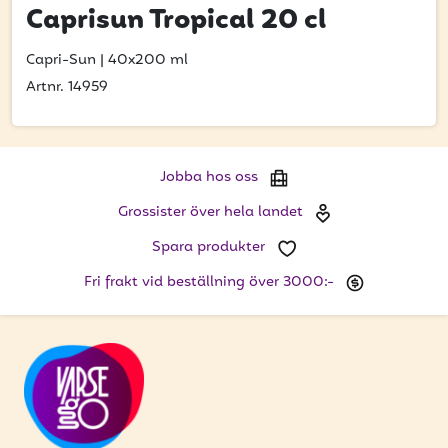
Bli kund
Caprisun Tropical 20 cl
Hitta din grossist
Capri-Sun
|
40x200 ml
Artnr. 14959
Hållbarhet
Jobba hos oss
Kontakta oss
Jobba hos oss
Grossister över hela landet
Om oss
Spara produkter
Glassutbildningar
Fri frakt vid beställning över 3000:-
Event
Logga in
Vill du få erbjudanden och vara den första