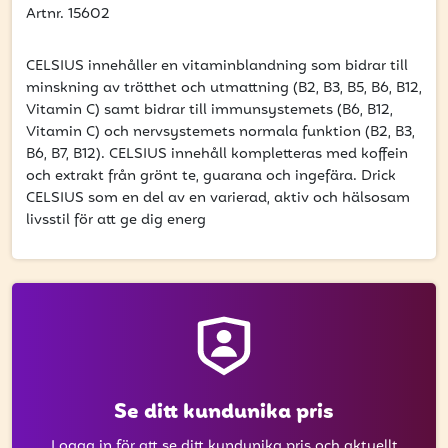
att få uppdateringar kring kampanjer?
Artnr. 15602
Ange din e-postadress nedan för att ta del av våra
nyheter och erbjudanden.
CELSIUS innehåller en vitaminblandning som bidrar till
minskning av trötthet och utmattning (B2, B3, B5, B6, B12,
E-postadress
Vitamin C) samt bidrar till immunsystemets (B6, B12,
Vitamin C) och nervsystemets normala funktion (B2, B3,
B6, B7, B12). CELSIUS innehåll kompletteras med koffein
och extrakt från grönt te, guarana och ingefära. Drick
CELSIUS som en del av en varierad, aktiv och hälsosam
PRENUMERERA
livsstil för att ge dig energ
Se ditt kundunika pris
Logga in
för att se ditt kundunika pris och aktuellt