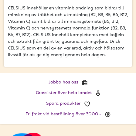
att få uppdateringar kring kampanjer?
CELSIUS innehåller en vitaminblandning som bidrar till
Ange din e-postadress nedan för att ta del av våra
minskning av trötthet och utmattning (B2, B3, B5, B6, B12,
nyheter och erbjudanden.
Vitamin C) samt bidrar till immunsystemets (B6, B12,
Vitamin C) och nervsystemets normala funktion (B2, B3,
E-postadress
B6, B7, B12). CELSIUS innehåll kompletteras med koffein
och extrakt från grönt te, guarana och ingefära. Drick
CELSIUS som en del av en varierad, aktiv och hälsosam
livsstil för att ge dig energi genom hela dagen.
PRENUMERERA
Jobba hos oss
Grossister över hela landet
Spara produkter
Fri frakt vid beställning över 3000:-