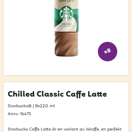
Bli kund
Hitta din grossist
Hållbarhet
Jobba hos oss
x8
Kontakta oss
Om oss
Glassutbildningar
Event
Chilled Classic Caffe Latte
Logga in
Starbucks®
|
8x220 ml
Artnr. 16475
Vill du få erbjudanden och vara den första
Starbucks Caffe Latte är en variant av iskaffe, en perfekt