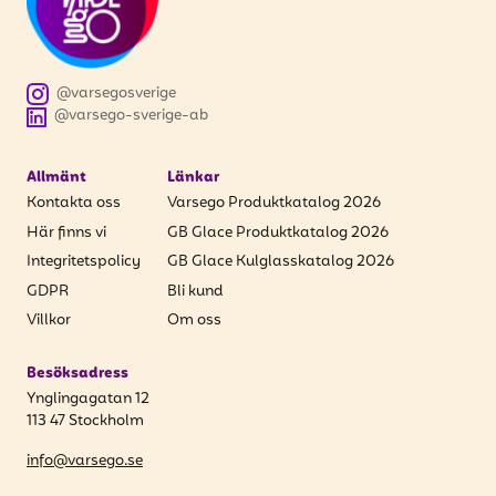
@varsegosverige
@varsego-sverige-ab
Allmänt
Länkar
Kontakta oss
Varsego Produktkatalog 2026
Här finns vi
GB Glace Produktkatalog 2026
Integritetspolicy
GB Glace Kulglasskatalog 2026
GDPR
Bli kund
Villkor
Om oss
Besöksadress
Ynglingagatan 12
113 47 Stockholm
info@varsego.se