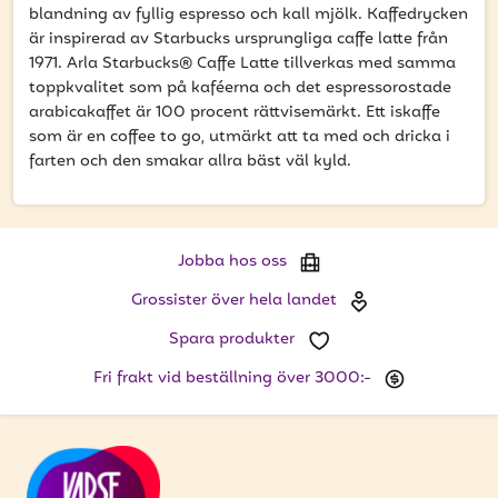
att få uppdateringar kring kampanjer?
blandning av fyllig espresso och kall mjölk. Kaffedrycken
är inspirerad av Starbucks ursprungliga caffe latte från
Ange din e-postadress nedan för att ta del av våra
1971. Arla Starbucks® Caffe Latte tillverkas med samma
nyheter och erbjudanden.
toppkvalitet som på kaféerna och det espressorostade
arabicakaffet är 100 procent rättvisemärkt. Ett iskaffe
E-postadress
som är en coffee to go, utmärkt att ta med och dricka i
farten och den smakar allra bäst väl kyld.
PRENUMERERA
Jobba hos oss
Grossister över hela landet
Spara produkter
Fri frakt vid beställning över 3000:-