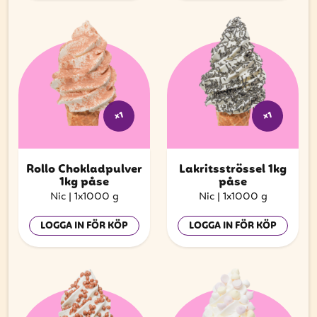
x1
x1
Rollo Chokladpulver
Lakritsströssel 1kg
1kg påse
påse
Nic
|
1x1000 g
Nic
|
1x1000 g
LOGGA IN FÖR KÖP
LOGGA IN FÖR KÖP