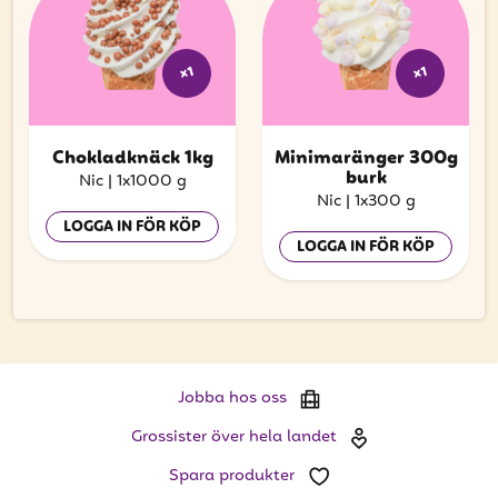
x1
x1
Chokladknäck 1kg
Minimaränger 300g
burk
Nic
|
1x1000 g
Nic
|
1x300 g
LOGGA IN FÖR KÖP
LOGGA IN FÖR KÖP
Jobba hos oss
Grossister över hela landet
Spara produkter