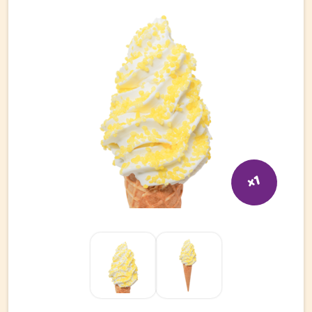
Bli kund
Hitta din grossist
Hållbarhet
Jobba hos oss
Kontakta oss
Om oss
x1
Glassutbildningar
Event
Logga in
Vill du få erbjudanden och vara den första att