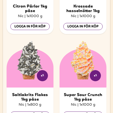
Citron Pärlor 1kg
Krossade
påse
hasselnötter 1kg
Nic
|
1x1000 g
Nic
|
1x1000 g
LOGGA IN FÖR KÖP
LOGGA IN FÖR KÖP
x1
x1
Saltlakrits Flakes
Super Sour Crunch
1kg påse
1kg påse
Nic
|
1x800 g
Nic
|
1x1000 g