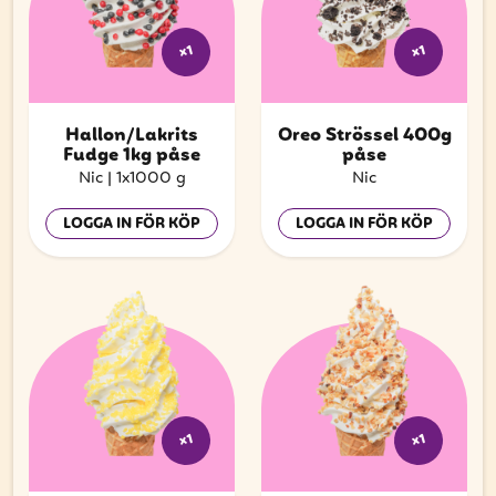
x1
x1
Hallon/Lakrits
Oreo Strössel 400g
Fudge 1kg påse
påse
Nic
|
1x1000 g
Nic
LOGGA IN FÖR KÖP
LOGGA IN FÖR KÖP
x1
x1