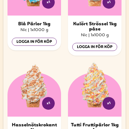
x1
x1
Blå Pärlor 1kg
Kulört Strössel 1kg
påse
Nic
|
1x1000 g
Nic
|
1x1000 g
LOGGA IN FÖR KÖP
LOGGA IN FÖR KÖP
x1
x1
Hasselnötskrokant
Tutti Fruttipärlor 1kg