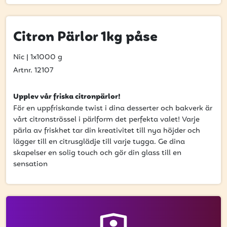
få uppdateringar kring kampanjer?
Ange din e-postadress nedan för att ta del av våra nyheter
och erbjudanden.
Citron Pärlor 1kg påse
E-postadress
Nic
|
1x1000 g
Artnr. 12107
Upplev vår friska citronpärlor!
PRENUMERERA
För en uppfriskande twist i dina desserter och bakverk är
vårt citronströssel i pärlform det perfekta valet! Varje
pärla av friskhet tar din kreativitet till nya höjder och
lägger till en citrusglädje till varje tugga. Ge dina
skapelser en solig touch och gör din glass till en
sensation