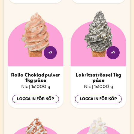
x1
x1
Rollo Chokladpulver
Lakritsströssel 1kg
1kg påse
påse
Nic
|
1x1000 g
Nic
|
1x1000 g
LOGGA IN FÖR KÖP
LOGGA IN FÖR KÖP