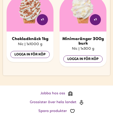
x1
x1
Chokladknäck 1kg
Minimaränger 300g
burk
Nic
|
1x1000 g
Nic
|
1x300 g
LOGGA IN FÖR KÖP
LOGGA IN FÖR KÖP
Jobba hos oss
Grossister över hela landet
Spara produkter