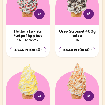
x1
x1
Hallon/Lakrits
Oreo Strössel 400g
Fudge 1kg påse
påse
Nic
|
1x1000 g
Nic
LOGGA IN FÖR KÖP
LOGGA IN FÖR KÖP
x1
x1