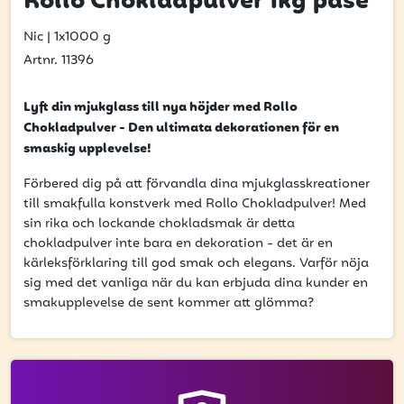
Rollo Chokladpulver 1kg påse
få uppdateringar kring kampanjer?
Ange din e-postadress nedan för att ta del av våra nyheter
Nic
|
1x1000 g
och erbjudanden.
Artnr. 11396
E-postadress
Lyft din mjukglass till nya höjder med Rollo
Chokladpulver - Den ultimata dekorationen för en
smaskig upplevelse!
Förbered dig på att förvandla dina mjukglasskreationer
PRENUMERERA
till smakfulla konstverk med Rollo Chokladpulver! Med
sin rika och lockande chokladsmak är detta
chokladpulver inte bara en dekoration - det är en
kärleksförklaring till god smak och elegans. Varför nöja
sig med det vanliga när du kan erbjuda dina kunder en
smakupplevelse de sent kommer att glömma?