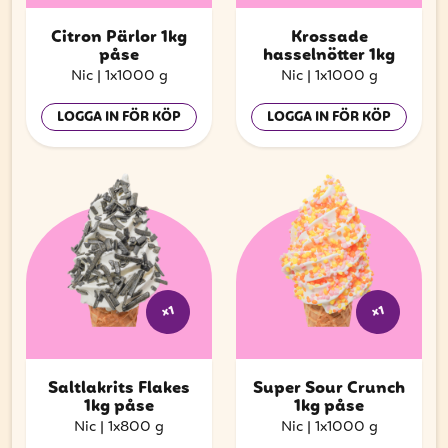
Citron Pärlor 1kg
Krossade
påse
hasselnötter 1kg
Nic
|
1x1000 g
Nic
|
1x1000 g
LOGGA IN FÖR KÖP
LOGGA IN FÖR KÖP
x1
x1
Saltlakrits Flakes
Super Sour Crunch
1kg påse
1kg påse
Nic
|
1x800 g
Nic
|
1x1000 g