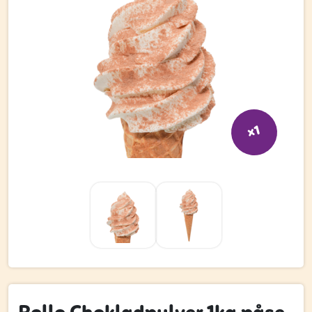
Bli kund
Hitta din grossist
Hållbarhet
Jobba hos oss
Kontakta oss
x1
Om oss
Glassutbildningar
Event
Logga in
Vill du få erbjudanden och vara den första att