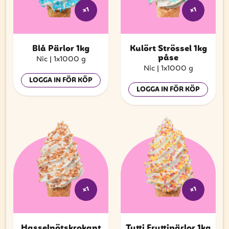
x1
x1
Blå Pärlor 1kg
Kulört Strössel 1kg
påse
Nic
|
1x1000 g
Nic
|
1x1000 g
LOGGA IN FÖR KÖP
LOGGA IN FÖR KÖP
x1
x1
Hasselnötskrokant
Tutti Fruttipärlor 1kg